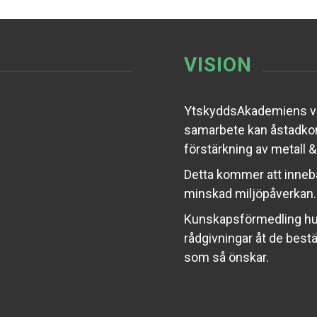
VISION
YtskyddsAkademiens vi
samarbete kan åstadkom
förstärkning av metall 
Detta kommer att innebä
minskad miljöpåverkan.
Kunskapsförmedling hur
rådgivningar åt de bestäl
som så önskar.